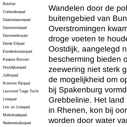
Botshol
Wandelen door de pold
Cotlandenpad
buitengebied van Bu
Daatselaarsepad
Overstromingen kwam
Dashorsterpad
Demmerikroute
droge voeten te houd
Derde Erfpad
Oostdijk, aangelegd n
Eendenkooienpad
bescherming bieden o
Kaapse Bossen
zeewering niet sterk 
Houtdijkenpad
Jufferpad
de mogelijkheid om opz
Kromme Rijnpad
bij Spakenburg vormde
Lexmond Trage Tocht
Grebbelinie. Het land 
Liniepad
Lint- en Liniepad
in Rhenen, kon bij oo
Molenkadepad
worden door water van
Nederwoudsepad