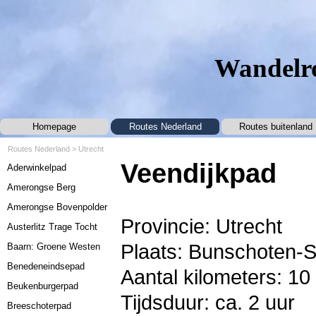
Ga naar de inhoud
Wandelro
Homepage
Routes Nederland
Routes buitenland
▼
Routes Nederland
>
Utrecht
Menu overslaan
Veendijkpad
Aderwinkelpad
Amerongse Berg
Amerongse Bovenpolder
Provincie: Utrecht
Austerlitz Trage Tocht
Plaats: Bunschoten-
Baarn: Groene Westen
Benedeneindsepad
Aantal kilometers: 10
Beukenburgerpad
Tijdsduur: ca. 2 uur
Breeschoterpad