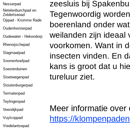
zeesluis bij Spakenbu
Nesserpad
Netelenburchpad en
Tegenwoordig worden
Zeldertsepad
Oppad - Kromme Rade
boerenland onder wate
Oudenhorsterpad
weilanden zijn ideaal
Oudewater - Hekendorp
voorkomen. Want in d
Rhenoijschepad
Slagmaatpad
insecten vinden. En d
Snorrenhoefpad
kans is groot dat u hie
Soesterduinen
tureluur ziet.
Stoetwegenpad
Stoutenburgerpad
Termatenpad
Teylingenpad
Meer informatie over 
Veendijkpad
https://klompenpaden
Vuylcoppad
Vredelantsepad