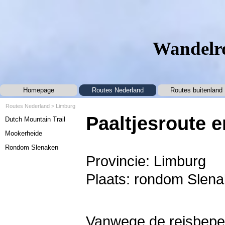
Ga naar de inhoud
Wandelro
Homepage
Routes Nederland
Routes buitenland
▼
Routes Nederland
>
Limburg
Menu overslaan
Paaltjesroute 
Dutch Mountain Trail
Mookerheide
Rondom Slenaken
Provincie: Limburg
Plaats: rondom Slen
Vanwege de reisbeper