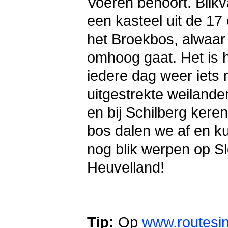
Voeren behoort. Blikv
een kasteel uit de 17
het Broekbos, alwaar 
omhoog gaat. Het is h
iedere dag weer iets 
uitgestrekte weilande
en bij Schilberg kere
bos dalen we af en k
nog blik werpen op Sl
Heuvelland!
Tip:
Op
www.routesin