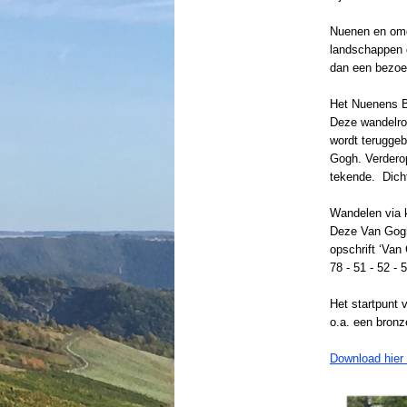
Nuenen en omg
landschappen d
dan een bezoe
Het Nuenens 
Deze wandelrou
wordt terugge
Gogh. Verdero
tekende. Dicht
Wandelen via 
Deze Van Gogh
opschrift ‘Van
78 - 51 - 52 -
Het startpunt 
o.a. een bronz
Download hier