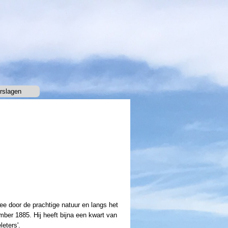
rslagen
▼
e door de prachtige natuur en langs het
er 1885. Hij heeft bijna een kwart van
eters'.