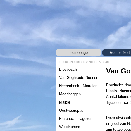
Ga naar de inhoud
Homepage
Routes Nede
Routes Nederland
> Noord-Brabant
Menu overslaan
Van Go
Biesbosch
Van Goghroute Nuenen
Provincie: Noo
Heerenbeek - Mortelen
Plaats: Nuene
Maasheggen
Aantal kilomet
Malpie
Tijdsduur: ca.
Oostwaardpad
Deze afwissel
Plateaux - Hageven
erfgoed van N
Woudrichem
zijn totale oe