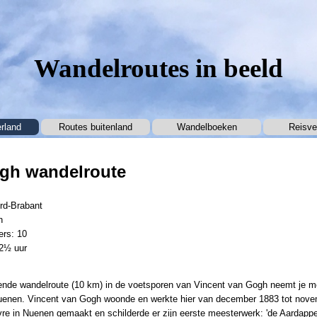
Wandelroutes in beeld
Menu overslaan
rland
Routes buitenland
▼
Wandelboeken
▼
Reisve
gh wandelroute
rd-Brabant
n
ers: 10
 2½ uur
ende wandelroute (10 km) in de voetsporen van Vincent van Gogh neemt je me
uenen. Vincent van Gogh woonde en werkte hier van december 1883 tot novemb
uvre in Nuenen gemaakt en schilderde er zijn eerste meesterwerk: 'de Aardappel