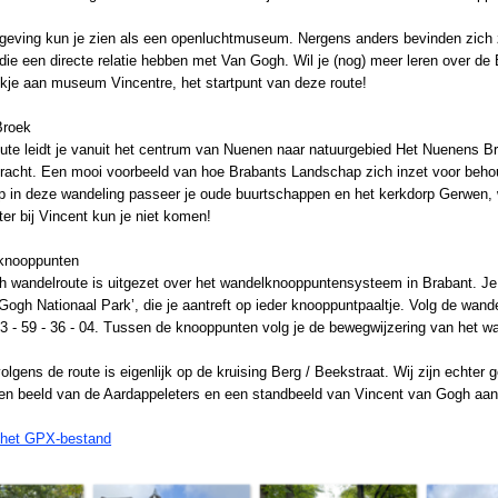
eving kun je zien als een openluchtmuseum. Nergens anders bevinden zich
ie een directe relatie hebben met Van Gogh. Wil je (nog) meer leren over de
kje aan museum Vincentre, het startpunt van deze route!
Broek
te leidt je vanuit het centrum van Nuenen naar natuurgebied Het Nuenens Bro
bracht. Een mooi voorbeeld van hoe Brabants Landschap zich inzet voor beho
p in deze wandeling passeer je oude buurtschappen en het kerkdorp Gerwen,
er bij Vincent kun je niet komen!
knooppunten
 wandelroute is uitgezet over het wandelknooppuntensysteem in Brabant. Je 
 Gogh Nationaal Park’, die je aantreft op ieder knooppuntpaaltje. Volg de wande
 53 - 59 - 36 - 04. Tussen de knooppunten volg je de bewegwijzering van het
volgens de route is eigenlijk op de kruising Berg / Beekstraat. Wij zijn echter 
en beeld van de Aardappeleters en een standbeeld van Vincent van Gogh aant
 het GPX-bestand