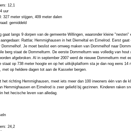
ers: 12,1
 4 uur
: 327 meter stijgen, 409 meter dalen
graad: gemiddeld
g gaat langs 9 dorpen van de gemeente Willingen, waaronder kleine "nesten" 
 aangedaan: Rattlar, Hemmighausen in het Diemeltal en Eimelrod. Eerst gaat 
r Dommelhof. Je moet beslist een omweg maken van Dommelhof naar Dommel e
eile berg staat de Dommelturm. De eerste Dommelturm was volledig van hou
 worden afgebroken. Al in september 2007 werd de nieuwe Dommelturm met een
staat op 738 meter hoogte en op het uitkijkplatform sta je dan nog eens 14 m
, met op heldere dagen tot aan de Kasseler bergen.
at het richting Hemmighausen, meet iets meer dan 100 inwoners één van de kle
van Hemmighausen en Eimelrod is zeer geliefd bij gezinnen. Kinderen raken s
 in het hecische leven van alledag.
seln
ers: 24,2