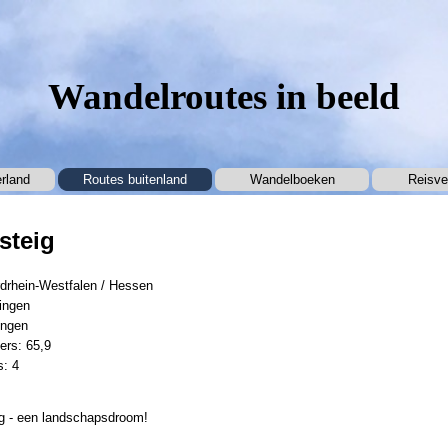
Wandelroutes in beeld
Menu overslaan
rland
Routes buitenland
▼
Wandelboeken
▼
Reisve
steig
rdrhein-Westfalen / Hessen
lingen
ingen
ers: 65,9
s: 4
g - een landschapsdroom!