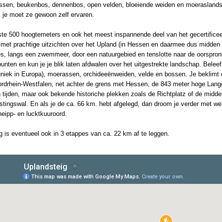
en, beukenbos, dennenbos, open velden, bloeiende weiden en moeraslandsch
 je moet ze gewoon zelf ervaren.
rste 500 hoogtemeters en ook het meest inspannende deel van het gecertificee
 met prachtige uitzichten over het Upland (in Hessen en daarmee dus midden 
jes, langs een zwemmeer, door een natuurgebied en tenslotte naar de oorspro
tpunten en kun je je blik laten afdwalen over het uitgestrekte landschap. Bel
uniek in Europa), moerassen, orchideeënweiden, velde en bossen. Je beklimt
ordrhein-Westfalen, net achter de grens met Hessen, de 843 meter hoge Lange
n tijden, maar ook bekende historiche plekken zoals de Richtplatz of de mid
stingswal. En als je de ca. 66 km. hebt afgelegd, dan droom je verder met we
neipp- en lucktkuuroord.
 is eventueel ook in 3 etappes van ca. 22 km af te leggen.