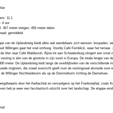
tlar
ers: 11,1
- 4 uur
l: 367 meter steigen, 456 meter dalen
graad: gemiddeld
ppe van de Uplandsteig biedt alles wat wandelaars zich wensen: bospaden, 
nuit Willingen gaat het snel omhoog. Voorbij Café Fernblick, waar het terraas
s de Itter naar Café Waldesruh. Bijna tot aan Schwalenburg slingert een sma
esting is één van de grootste in zijn soort in Europa. De totale lengte van d
00 meter. De Uplandsteig leidt langs de overblijfselen van de verschillende 
wde ringtoren, die zowel overzicht geeft over de vestingswal alsmede over een
p de Willinger Hochheideturm als op de Dommelturm richting de Diemelsee.
ergafwaarts door het Aarbachtal en vervaolgens op het Frankenpfad, zoals Kar
ven heb je weer een facntastisch uitzicht over het landschap. De etappe eindig
lrod