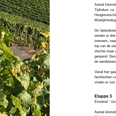
Aantal kilomet
Tijdsduur: ca.
Hoogteverschil
Moeilijkheids
De Uplandstei
worden er drie
inwoners, naa
top van de st
slechte staat
geopend. Deze 
de wandelaars
Vanaf hier ga
familiesfeer 
vinden er rust
Etappe 3
Eimelrod - Us
Aantal kilomet