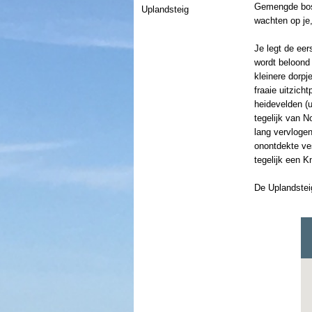
Gemengde boss
Uplandsteig
wachten op je,
Je legt de ee
wordt beloond
kleinere dorp
fraaie uitzich
heidevelden (
tegelijk van N
lang vervloge
onontdekte ve
tegelijk een K
De Uplandsteig