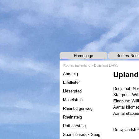
Ga naar de inhoud
Homepage
Routes Nede
Routes buitenland >
Duitsland LAW's
Menu overslaan
Upland
Ahrsteig
Eifelleiter
Deelstaat: No
Lieserpfad
Startpunt: Wil
Moselsteig
Eindpunt: Will
Aantal kilomet
Rheinburgenweg
Aantal etappe
Rheinsteig
Rothaarsteig
De Uplandstei
Saar-Hunsrück-Steig