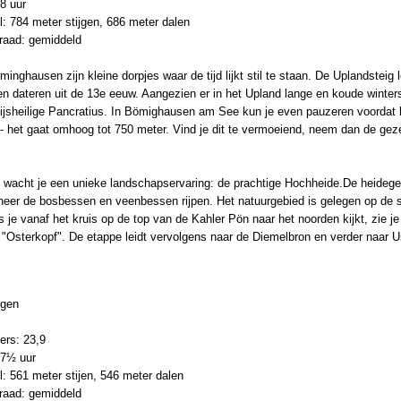
 8 uur
: 784 meter stijgen, 686 meter dalen
graad: gemiddeld
inghausen zijn kleine dorpjes waar de tijd lijkt stil te staan. De Uplandsteig
 dateren uit de 13e eeuw. Aangezien er in het Upland lange en koude winters 
 ijsheilige Pancratius. In Bömighausen am See kun je even pauzeren voordat 
- het gaat omhoog tot 750 meter. Vind je dit te vermoeiend, neem dan de geze
 wacht je een unieke landschapservaring: de prachtige Hochheide.De heidegebi
eer de bosbessen en veenbessen rijpen. Het natuurgebied is gelegen op de 
 je vanaf het kruis op de top van de Kahler Pön naar het noorden kijkt, zie 
 "Osterkopf". De etappe leidt vervolgens naar de Diemelbron en verder naar U
ngen
ers: 23,9
 7½ uur
: 561 meter stijen, 546 meter dalen
graad: gemiddeld