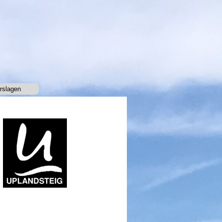
rslagen
▼