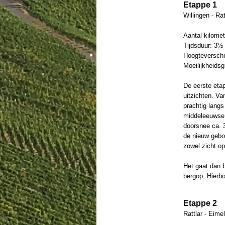
Etappe 1
Willingen - Rat
Aantal kilomet
Tijdsduur: 3½ 
Hoogteverschi
Moeilijkheids
De eerste eta
uitzichten. Va
prachtig lang
middeleeuwse v
doorsnee ca. 3
de nieuw gebou
zowel zicht o
Het gaat dan b
bergop. Hierbo
Etappe 2
Rattlar - Eime