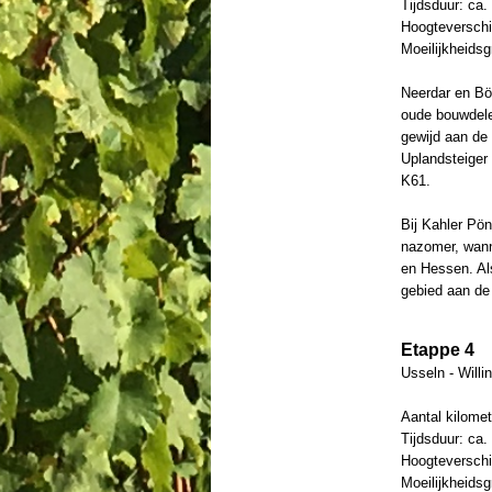
Tijdsduur: ca.
Hoogteverschil
Moeilijkheids
Neerdar en Böm
oude bouwdelen
gewijd aan de
Uplandsteiger 
K61.
Bij Kahler Pön
nazomer, wann
en Hessen. Als
gebied aan de
Etappe 4
Usseln - Willi
Aantal kilomet
Tijdsduur: ca.
Hoogteverschil
Moeilijkheids