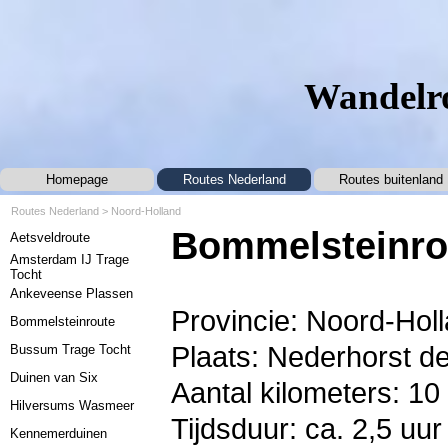
Ga naar de inhoud
Wandelro
Homepage
Routes Nederland
Routes buitenland
▼
Routes Nederland
>
Noord-Holland
Menu overslaan
Bommelsteinro
Aetsveldroute
Amsterdam IJ Trage
Tocht
Ankeveense Plassen
Provincie: Noord-Hol
Bommelsteinroute
Plaats: Nederhorst d
Bussum Trage Tocht
Duinen van Six
Aantal kilometers: 10
Hilversums Wasmeer
Tijdsduur: ca. 2,5 uur
Kennemerduinen