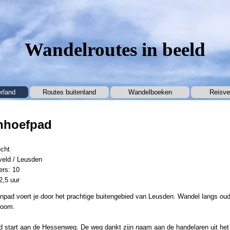
Wandelroutes in beeld
Menu overslaan
rland
Routes buitenland
▼
Wandelboeken
▼
Reisve
nhoefpad
echt
veld / Leusden
ers: 10
2,5 uur
pad voert je door het prachtige buitengebied van Leusden. Wandel langs oude
Boom.
d start aan de Hessenweg. De weg dankt zijn naam aan de handelaren uit het