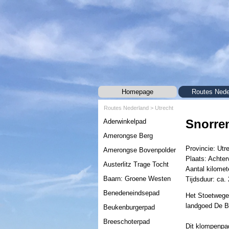
Ga naar de inhoud
Homepage
Routes Nede
Routes Nederland
>
Utrecht
Menu overslaan
Snorre
Aderwinkelpad
Amerongse Berg
Provincie: Utr
Amerongse Bovenpolder
Plaats: Achter
Austerlitz Trage Tocht
Aantal kilomet
Baarn: Groene Westen
Tijdsduur: ca. 
Benedeneindsepad
Het Stoetwegen
landgoed De 
Beukenburgerpad
Breeschoterpad
Dit klompenpa