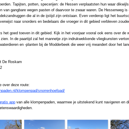
erden. Tapijten, potten, specerijen: de Hessen verplaatsten hun waar dikwijls
en van gangbare wegen pasten of daarvoor te zwaar waren. De Hessenweg is
dekzandruggen die al in de ijstijd zijn ontstaan. Even verderop ligt het buur
erwijst naar snorders en bedelaars die vroeger in dit gebied verbleven zoud
s het goed toeven in dit gebied. Kijk in het voorjaar vooral ook eens over de
at zien. In de paartijd zal het mannetje zijn indrukwekkende vliegkunsten verto
waterdieren en -planten bij de Modderbeek die weer vrij meandert door het la
nt De Roskam
12
e over deze route:
enpaden.nl/klompenpad/snorrenhoefpad/
gratis app
van alle klompenpaden, waarmee je uitstekend kunt navigeren en die
wetenswaardigheden.