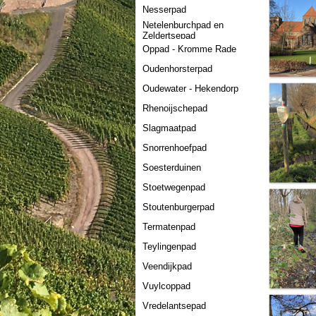
Nesserpad
Netelenburchpad en
Zeldertsepad
Oppad - Kromme Rade
Oudenhorsterpad
Oudewater - Hekendorp
Rhenoijschepad
Slagmaatpad
Snorrenhoefpad
Soesterduinen
Stoetwegenpad
Stoutenburgerpad
Termatenpad
Teylingenpad
Veendijkpad
Vuylcoppad
Vredelantsepad