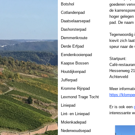
Botshol
goederen vervo
de karrenspor
Cotlandenpad
hoger gelegen 
Daatselaarsepad
pad. De naam v
Dashorsterpad
Tegenwoordig i
Demmerikroute
kievit zich la
Derde Erfpad
speur naar de 
Eendenkooienpad
Startpunt:
Kaapse Bossen
Café-restaura
Hessenweg 2
Houtdijkenpad
Achterveld
Jufferpad
Kromme Rijnpad
Meer informati
https://klomp
Lexmond Trage Tocht
Liniepad
Er is ook een
interessante 
Lint- en Liniepad
Molenkadepad
Nederwoudsepad